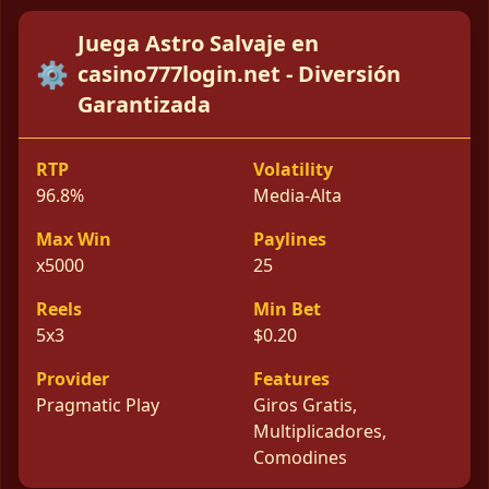
Juega Astro Salvaje en
⚙️
casino777login.net - Diversión
Garantizada
RTP
Volatility
96.8%
Media-Alta
Max Win
Paylines
x5000
25
Reels
Min Bet
5x3
$0.20
Provider
Features
Pragmatic Play
Giros Gratis,
Multiplicadores,
Comodines