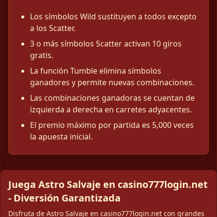
Los símbolos Wild sustituyen a todos excepto
a los Scatter.
3 o más símbolos Scatter activan 10 giros
gratis.
La función Tumble elimina símbolos
ganadores y permite nuevas combinaciones.
Las combinaciones ganadoras se cuentan de
izquierda a derecha en carretes adyacentes.
El premio máximo por partida es 5,000 veces
la apuesta inicial.
Juega Astro Salvaje en casino777login.net
- Diversión Garantizada
Disfruta de Astro Salvaje en casino777login.net con grandes