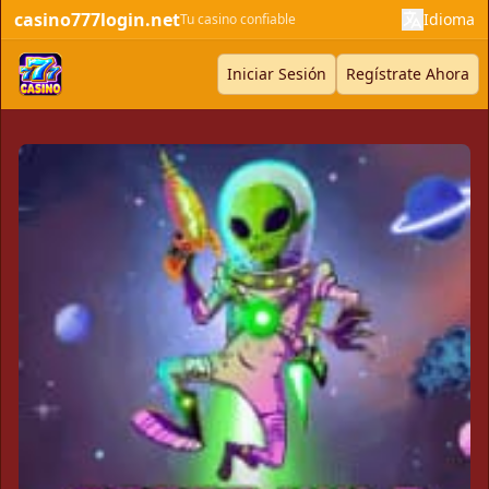
casino777login.net
Idioma
Tu casino confiable
Iniciar Sesión
Regístrate Ahora