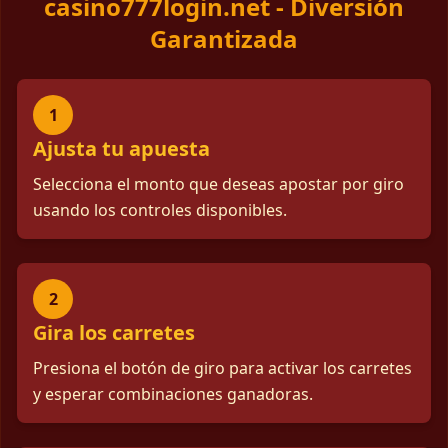
casino777login.net - Diversión
Garantizada
1
Ajusta tu apuesta
Selecciona el monto que deseas apostar por giro
usando los controles disponibles.
2
Gira los carretes
Presiona el botón de giro para activar los carretes
y esperar combinaciones ganadoras.