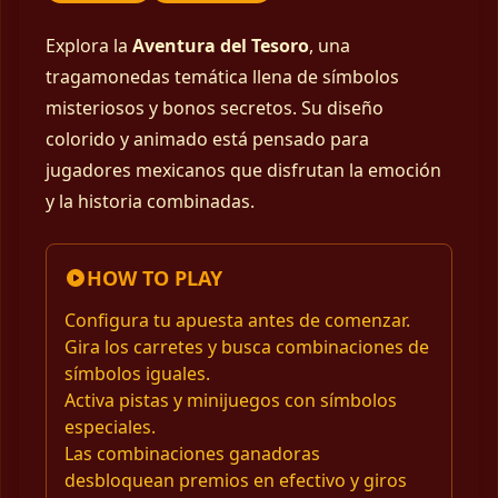
Explora la
Aventura del Tesoro
, una
tragamonedas temática llena de símbolos
misteriosos y bonos secretos. Su diseño
colorido y animado está pensado para
jugadores mexicanos que disfrutan la emoción
y la historia combinadas.
HOW TO PLAY
Configura tu apuesta antes de comenzar.
Gira los carretes y busca combinaciones de
símbolos iguales.
Activa pistas y minijuegos con símbolos
especiales.
Las combinaciones ganadoras
desbloquean premios en efectivo y giros