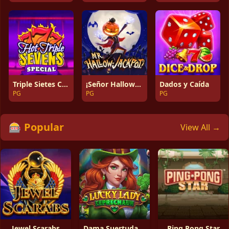
Triple Sietes Calientes Especial
¡Señor Hallow-Jackpot!
Dados y Caída
PG
PG
PG
🎰 Popular
View All →
Jewel Scarabs
Dama Suertuda Leprechaun
Ping Pong Star