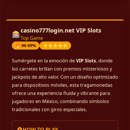
casino777login.net VIP Slots
🎰
Top Game
🔥 96-99%
⭐⭐⭐⭐⭐
Sumérgete en la emoción de
VIP Slots
, donde
los carretes brillan con premios misteriosos y
jackpots de alto valor. Con un diseño optimizado
para dispositivos móviles, esta tragamonedas
ofrece una experiencia fluida y vibrante para
jugadores en México, combinando símbolos
tradicionales con giros especiales.
HOW TO PLAY