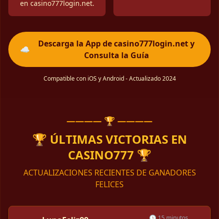
en casino777login.net.
Descarga la App de casino777login.net y
☁️
Consulta la Guía
Compatible con iOS y Android - Actualizado 2024
———— 🏆 ————
🏆 ÚLTIMAS VICTORIAS EN
CASINO777 🏆
ACTUALIZACIONES RECIENTES DE GANADORES
FELICES
🕒 15 minutos