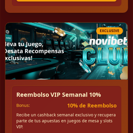
EXCLUSIVE
Reembolso VIP Semanal 10%
10% de Reembolso
Bonus:
Recibe un cashback semanal exclusivo y recupera
parte de tus apuestas en juegos de mesa y slots
VIP.