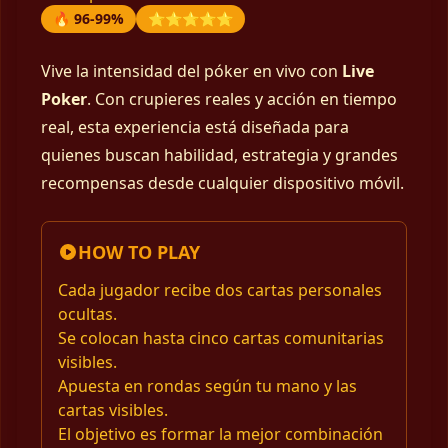
🔥 96-99%
⭐⭐⭐⭐⭐
Vive la intensidad del póker en vivo con
Live
Poker
. Con crupieres reales y acción en tiempo
real, esta experiencia está diseñada para
quienes buscan habilidad, estrategia y grandes
recompensas desde cualquier dispositivo móvil.
HOW TO PLAY
Cada jugador recibe dos cartas personales
ocultas.
Se colocan hasta cinco cartas comunitarias
visibles.
Apuesta en rondas según tu mano y las
cartas visibles.
El objetivo es formar la mejor combinación