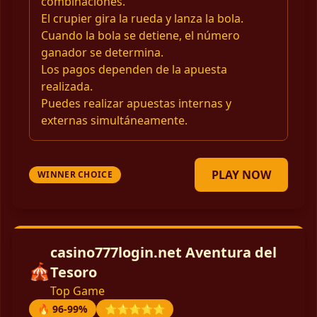
combinaciones.
El crupier gira la rueda y lanza la bola.
Cuando la bola se detiene, el número
ganador se determina.
Los pagos dependen de la apuesta
realizada.
Puedes realizar apuestas internas y
externas simultáneamente.
PLAY NOW
WINNER CHOICE
casino777login.net Aventura del
🎪
Tesoro
Top Game
🔥 96-99%
⭐⭐⭐⭐⭐