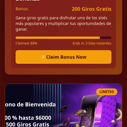
200 Giros Gratis
Bonus:
Gana giros gratis para disfrutar uno de los slots
más populares y multiplicar tus oportunidades de
ganar.
Claimed: 88%
Ends in: 3 Días restantes
⚡
Claim Bonus Now
LIMITED