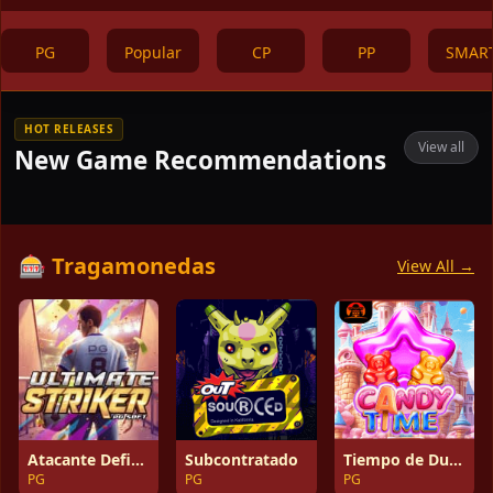
PG
Popular
CP
PP
SMAR
HOT RELEASES
Mariscos de Lobster Bob
View all
New Game Recommendations
y Gánalo
Invasores Navideños
🎰 Tragamonedas
View All →
Atacante Definitivo
Subcontratado
Tiempo de Dulces
PG
PG
PG