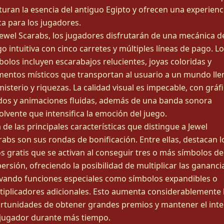
turan la esencia del antiguo Egipto y ofrecen una experienc
ca para los jugadores.
Jewel Scarabs, los jugadores disfrutarán de una mecánica d
go intuitiva con cinco carretes y múltiples líneas de pago. L
bolos incluyen escarabajos relucientes, joyas coloridas y
mentos místicos que transportan al usuario a un mundo lle
misterio y riquezas. La calidad visual es impecable, con gráf
idos y animaciones fluidas, además de una banda sonora
olvente que intensifica la emoción del juego.
 de las principales características que distingue a Jewel
rabs son sus rondas de bonificación. Entre ellas, destacan l
os gratis que se activan al conseguir tres o más símbolos de
persión, ofreciendo la posibilidad de multiplicar las gananci
ivando funciones especiales como símbolos expandibles o
tiplicadores adicionales. Esto aumenta considerablemente 
rtunidades de obtener grandes premios y mantener el inte
 jugador durante más tiempo.