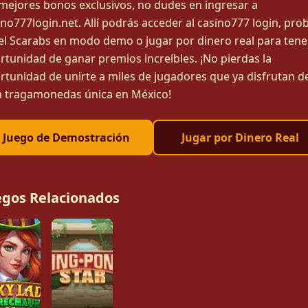
 mejores bonos exclusivos, no dudes en ingresar a
ino777login.net. Allí podrás acceder al casino777 login, pro
el Scarabs en modo demo o jugar por dinero real para tener
rtunidad de ganar premios increíbles. ¡No pierdas la
rtunidad de unirte a miles de jugadores que ya disfrutan d
a tragamonedas única en México!
Juego de Demostración
Jugar por Dinero Real
egos Relacionados