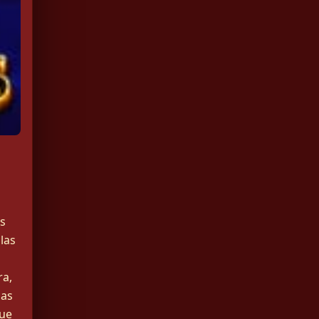
s
las
ra,
das
que