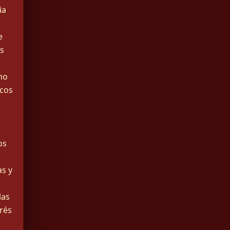
ia
e
os
no
icos
os
as y
las
rés