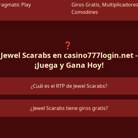
ragmatic Play
Giros Gratis, Multiplicadores
Comodines
❓
Jewel Scarabs en casino777login.net -
¡Juega y Gana Hoy!
¿Cuál es el RTP de Jewel Scarabs?
¿Jewel Scarabs tiene giros gratis?