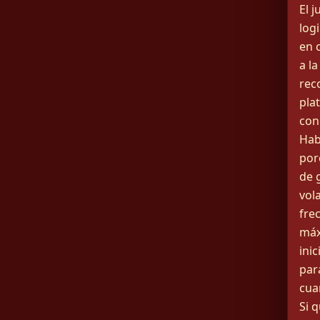
El 
log
en 
a l
rec
pla
con
Hab
por
de 
vol
fre
máx
inic
par
cua
Si 