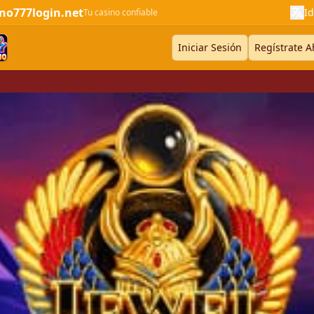
ino777login.net
I
Tu casino confiable
Iniciar Sesión
Regístrate A