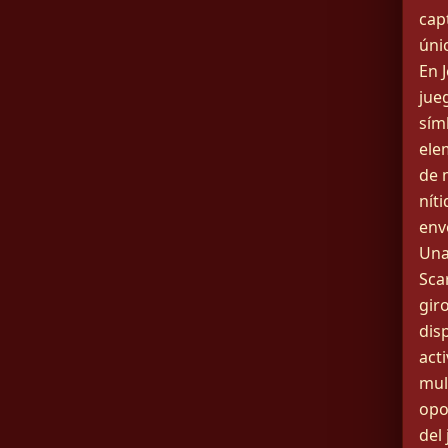
cap
úni
En 
jue
sím
ele
de 
nít
env
Una
Sca
gir
dis
act
mul
opo
del