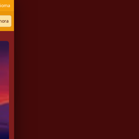
dioma
hora