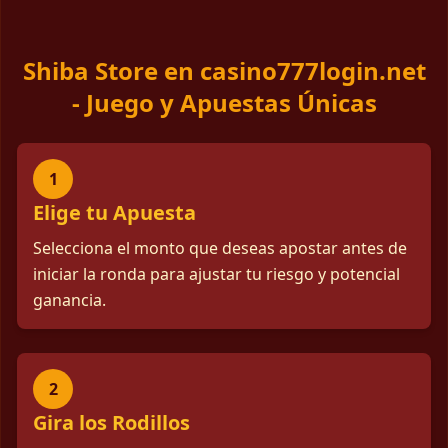
Shiba Store en casino777login.net
- Juego y Apuestas Únicas
1
Elige tu Apuesta
Selecciona el monto que deseas apostar antes de
iniciar la ronda para ajustar tu riesgo y potencial
ganancia.
2
Gira los Rodillos