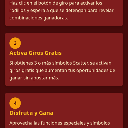
Haz clic en el botón de giro para activar los
rodillos y espera a que se detengan para revelar
combinaciones ganadoras.
3
Activa Giros Gratis
Si obtienes 3 o más símbolos Scatter, se activan
giros gratis que aumentan tus oportunidades de
ganar sin apostar más.
4
Disfruta y Gana
Aprovecha las funciones especiales y símbolos