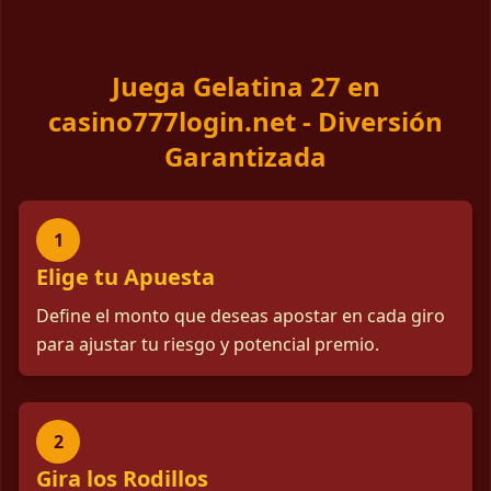
Juega Gelatina 27 en
casino777login.net - Diversión
Garantizada
1
Elige tu Apuesta
Define el monto que deseas apostar en cada giro
para ajustar tu riesgo y potencial premio.
2
Gira los Rodillos