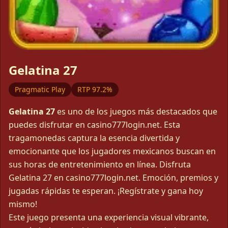
▶
Gelatina 27
Pragmatic Play
RTP 97.2%
Gelatina 27
es uno de los juegos más destacados que
puedes disfrutar en casino777login.net. Esta
tragamonedas captura la esencia divertida y
emocionante que los jugadores mexicanos buscan en
sus horas de entretenimiento en línea. Disfruta
Gelatina 27 en casino777login.net. Emoción, premios y
jugadas rápidas te esperan. ¡Regístrate y gana hoy
mismo!
Este juego presenta una experiencia visual vibrante,