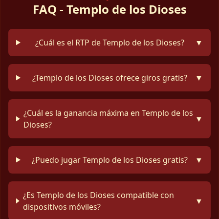
FAQ - Templo de los Dioses
¿Cuál es el RTP de Templo de los Dioses?
▼
¿Templo de los Dioses ofrece giros gratis?
▼
¿Cuál es la ganancia máxima en Templo de los
▼
Dioses?
¿Puedo jugar Templo de los Dioses gratis?
▼
¿Es Templo de los Dioses compatible con
▼
dispositivos móviles?