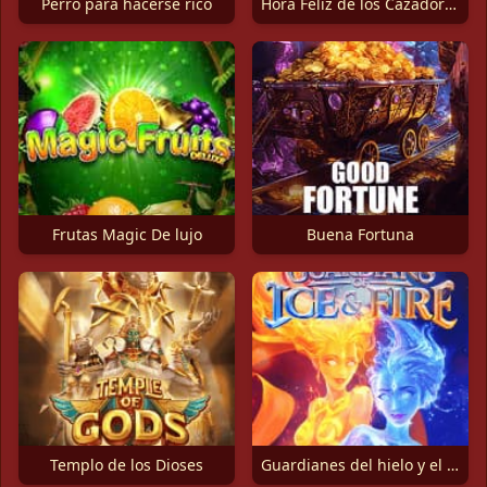
Perro para hacerse rico
Hora Feliz de los Cazadores de Patos
Frutas Magic De lujo
Buena Fortuna
Templo de los Dioses
Guardianes del hielo y el fuego