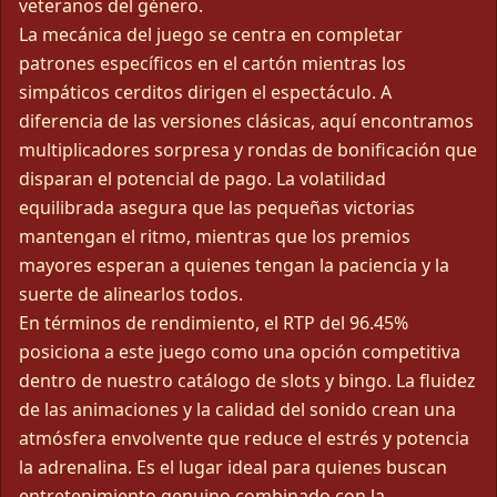
veteranos del género.
La mecánica del juego se centra en completar
patrones específicos en el cartón mientras los
simpáticos cerditos dirigen el espectáculo. A
diferencia de las versiones clásicas, aquí encontramos
multiplicadores sorpresa y rondas de bonificación que
disparan el potencial de pago. La volatilidad
equilibrada asegura que las pequeñas victorias
mantengan el ritmo, mientras que los premios
mayores esperan a quienes tengan la paciencia y la
suerte de alinearlos todos.
En términos de rendimiento, el RTP del 96.45%
posiciona a este juego como una opción competitiva
dentro de nuestro catálogo de slots y bingo. La fluidez
de las animaciones y la calidad del sonido crean una
atmósfera envolvente que reduce el estrés y potencia
la adrenalina. Es el lugar ideal para quienes buscan
entretenimiento genuino combinado con la