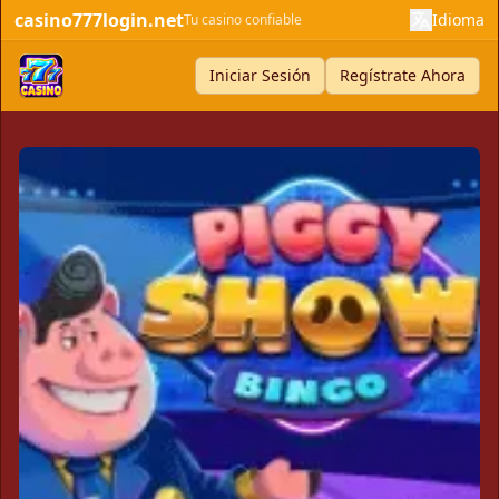
casino777login.net
Idioma
Tu casino confiable
Iniciar Sesión
Regístrate Ahora