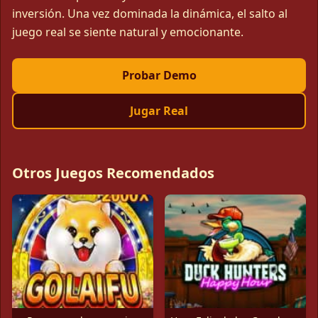
inversión. Una vez dominada la dinámica, el salto al
juego real se siente natural y emocionante.
Probar Demo
Jugar Real
Otros Juegos Recomendados